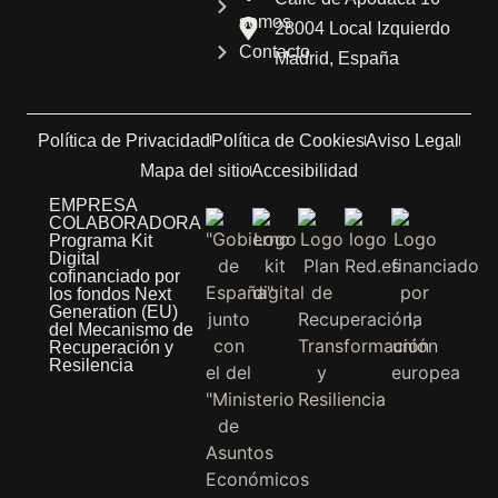
somos
28004 Local Izquierdo
Contacto
Madrid, España
Política de Privacidad
Política de Cookies
Aviso Legal
Mapa del sitio
Accesibilidad
EMPRESA
COLABORADORA
Programa Kit
Digital
cofinanciado por
los fondos Next
Generation (EU)
del Mecanismo de
Recuperación y
Resilencia