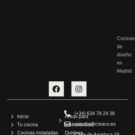
Cocinas
de
diseño
en
Madrid
(+34) 634 78 24 36
Inicio
Áreas para
estudio@creaco.es
Tu cocina
profesionales
Cocinas instaladas
Quiénes
Calle de Apodaca 16